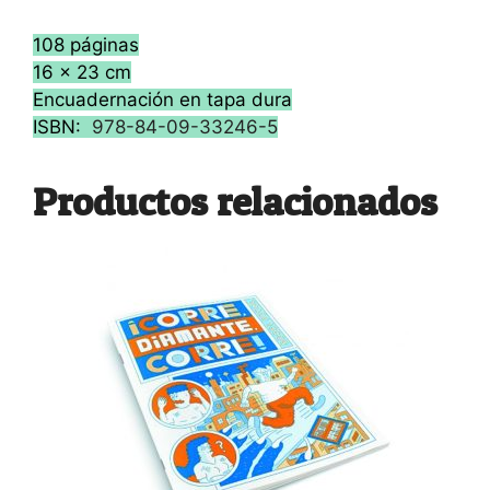
108 páginas
16 x 23 cm
Encuadernación en tapa dura
ISBN:
978-84-09-33246-5
Productos relacionados