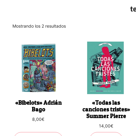
t
Ordenado
Mostrando los 2 resultados
por
los
últimos
«Bibelots» Adrián
«Todas las
Bago
canciones tristes»
Summer Pierre
8,00
€
14,00
€