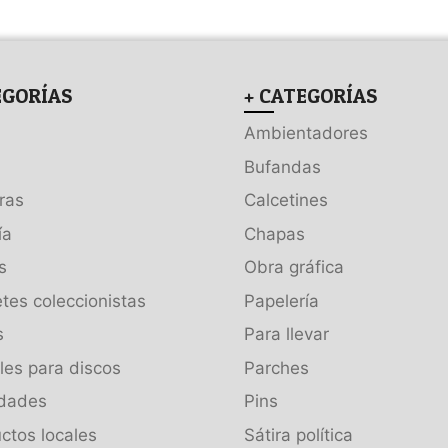
EGORÍAS
+ CATEGORÍAS
Ambientadores
Bufandas
ras
Calcetines
ía
Chapas
s
Obra gráfica
tes coleccionistas
Papelería
s
Para llevar
es para discos
Parches
dades
Pins
ctos locales
Sátira política