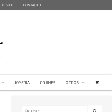
 DE 50 €
CONTACTO
L
,
JOYERÍA
COJINES
OTROS
Buscar: