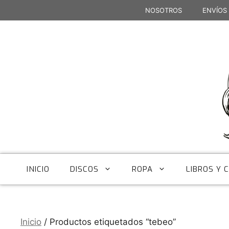
Saltar
NOSOTROS
ENVÍOS
al
contenido
INICIO
DISCOS
ROPA
LIBROS Y 
Inicio
/ Productos etiquetados “tebeo”