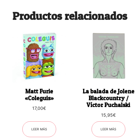
Productos relacionados
Matt Furie
La balada de Jolene
«Coleguis»
Blackcountry /
Víctor Puchalski
17,00
€
15,95
€
LEER MÁS
LEER MÁS