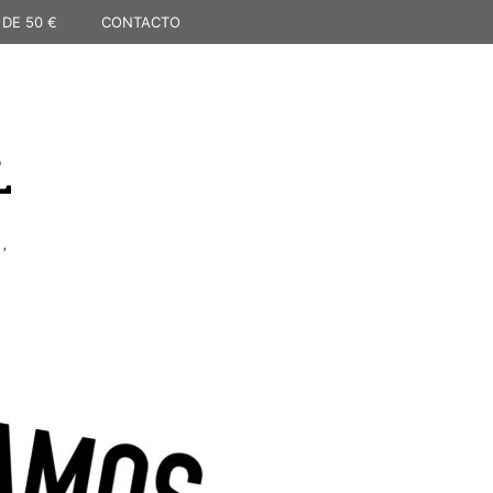
 DE 50 €
CONTACTO
L
,