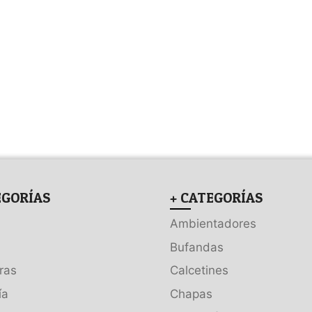
EGORÍAS
+ CATEGORÍAS
Ambientadores
Bufandas
ras
Calcetines
ía
Chapas