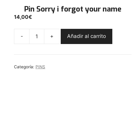
Pin Sorry i forgot your name
14,00
€
-
+
Añadir al carrito
Pin
Sorry
i
forgot
Categoría:
PINS
your
name
cantidad