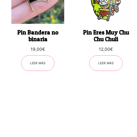
Pin Bandera no
Pin Eres Muy Chu
binaria
Chu Chuli
19,00
€
12,00
€
LEER MÁS
LEER MÁS