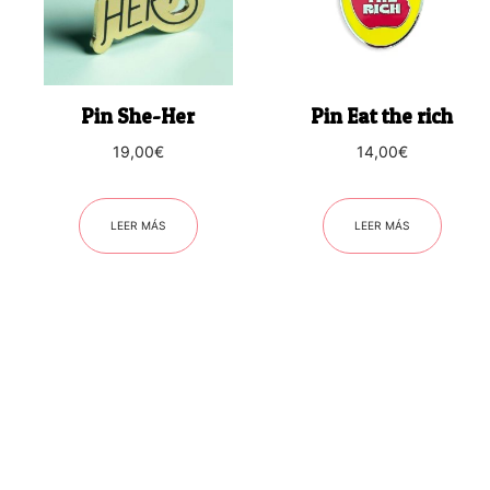
Pin She-Her
Pin Eat the rich
19,00
€
14,00
€
LEER MÁS
LEER MÁS