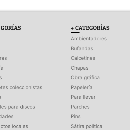
EGORÍAS
+ CATEGORÍAS
Ambientadores
Bufandas
ras
Calcetines
ía
Chapas
s
Obra gráfica
tes coleccionistas
Papelería
s
Para llevar
es para discos
Parches
dades
Pins
ctos locales
Sátira política