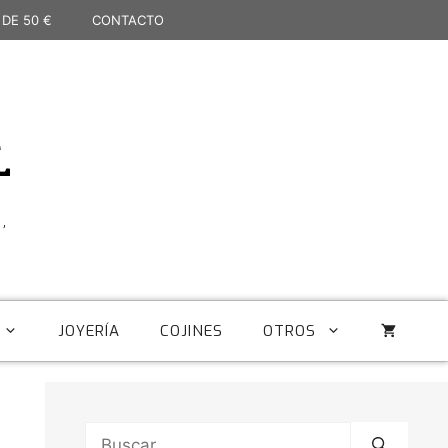
 DE 50 €
CONTACTO
L
,
JOYERÍA
COJINES
OTROS
Buscar: