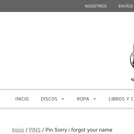
Saltar
NOSOTROS
ENVÍOS
al
contenido
INICIO
DISCOS
ROPA
LIBROS Y 
Inicio
/
PINS
/ Pin Sorry i forgot your name