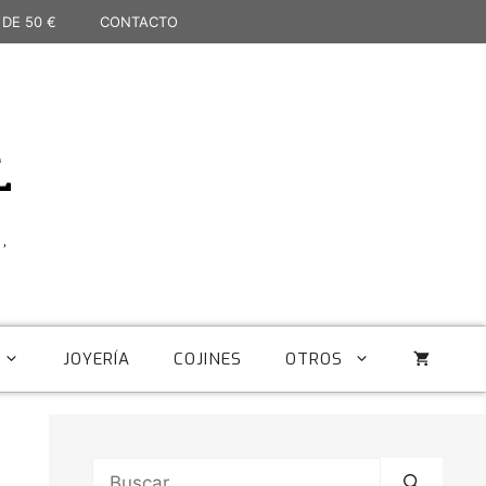
 DE 50 €
CONTACTO
L
,
JOYERÍA
COJINES
OTROS
Buscar: