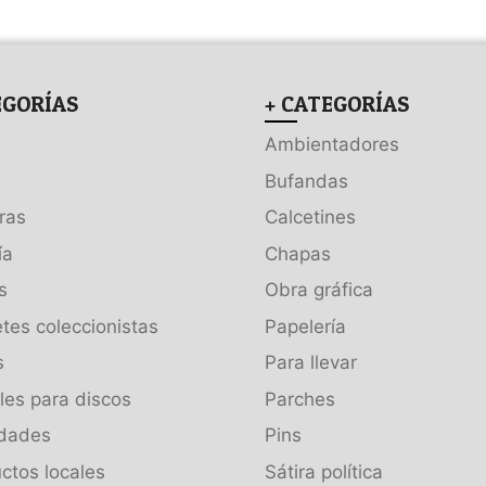
EGORÍAS
+ CATEGORÍAS
Ambientadores
Bufandas
ras
Calcetines
ía
Chapas
s
Obra gráfica
tes coleccionistas
Papelería
s
Para llevar
es para discos
Parches
dades
Pins
ctos locales
Sátira política