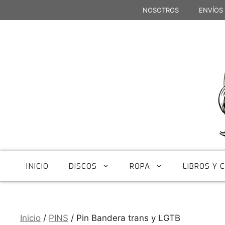
Saltar
NOSOTROS
ENVÍOS
al
contenido
INICIO
DISCOS
ROPA
LIBROS Y 
Inicio
/
PINS
/ Pin Bandera trans y LGTB