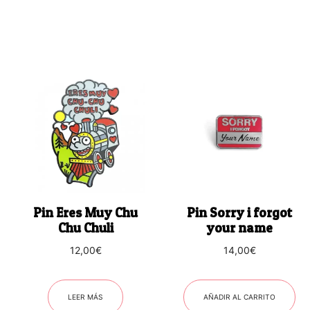
Pin Eres Muy Chu
Pin Sorry i forgot
Chu Chuli
your name
12,00
€
14,00
€
LEER MÁS
AÑADIR AL CARRITO