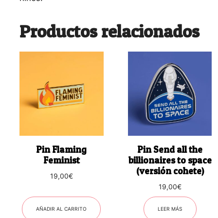
Productos relacionados
Pin Flaming
Pin Send all the
Feminist
billionaires to space
(versión cohete)
19,00
€
19,00
€
AÑADIR AL CARRITO
LEER MÁS