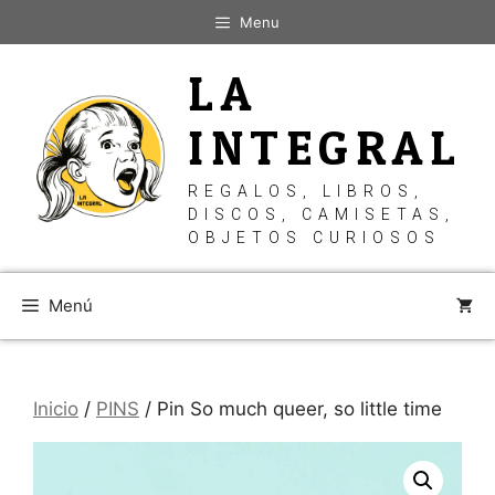
Saltar
Menu
al
contenido
LA
INTEGRAL
REGALOS, LIBROS,
DISCOS, CAMISETAS,
OBJETOS CURIOSOS
Menú
Inicio
/
PINS
/ Pin So much queer, so little time