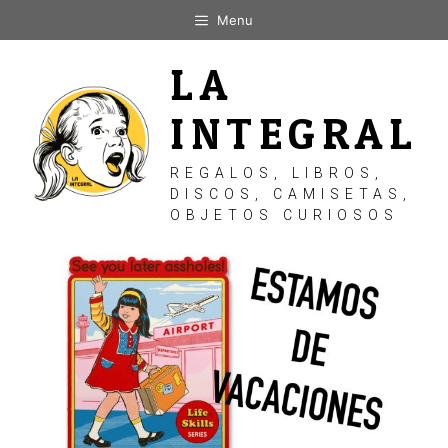
Saltar
Menu
al
contenido
LA
INTEGRAL
REGALOS, LIBROS,
DISCOS, CAMISETAS,
OBJETOS CURIOSOS