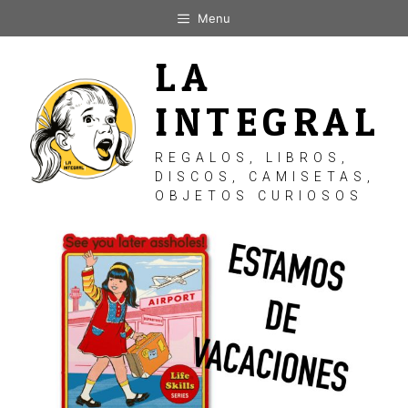
Saltar
Menu
al
contenido
LA
INTEGRAL
REGALOS, LIBROS,
DISCOS, CAMISETAS,
OBJETOS CURIOSOS