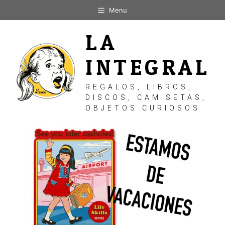
Saltar
Menu
al
contenido
LA
INTEGRAL
REGALOS, LIBROS,
DISCOS, CAMISETAS,
OBJETOS CURIOSOS