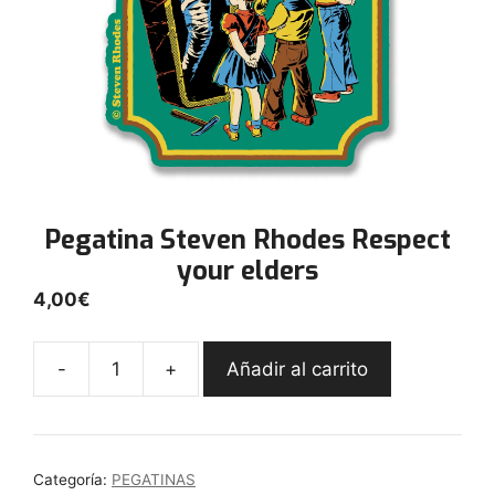
Pegatina Steven Rhodes Respect
your elders
4,00
€
-
+
Añadir al carrito
Pegatina
Steven
Rhodes
Respect
Categoría:
PEGATINAS
your