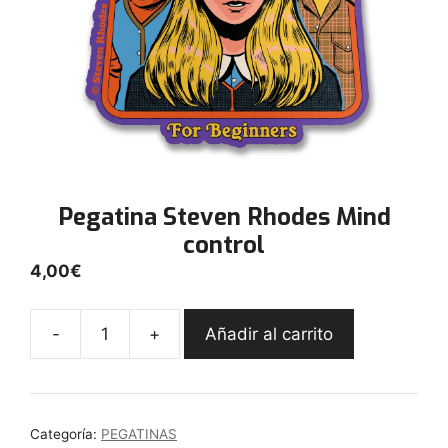
Pegatina Steven Rhodes Mind
control
4,00
€
-
+
Añadir al carrito
Pegatina
Steven
Rhodes
Mind
Categoría:
PEGATINAS
control