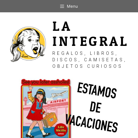
Saltar
Menu
al
contenido
LA
INTEGRAL
REGALOS, LIBROS,
DISCOS, CAMISETAS,
OBJETOS CURIOSOS