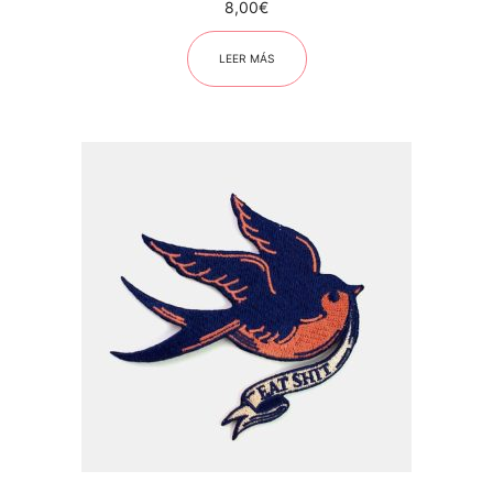
8,00
€
LEER MÁS