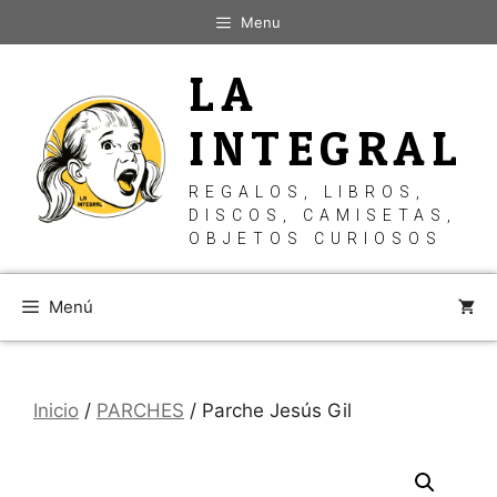
Saltar
Menu
al
contenido
LA
INTEGRAL
REGALOS, LIBROS,
DISCOS, CAMISETAS,
OBJETOS CURIOSOS
Menú
Inicio
/
PARCHES
/ Parche Jesús Gil