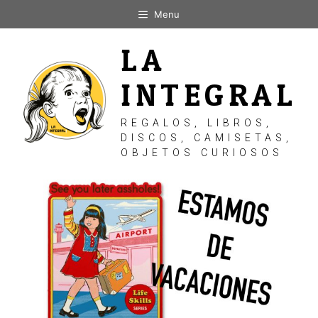
Saltar
Menu
al
contenido
LA
INTEGRAL
REGALOS, LIBROS,
DISCOS, CAMISETAS,
OBJETOS CURIOSOS