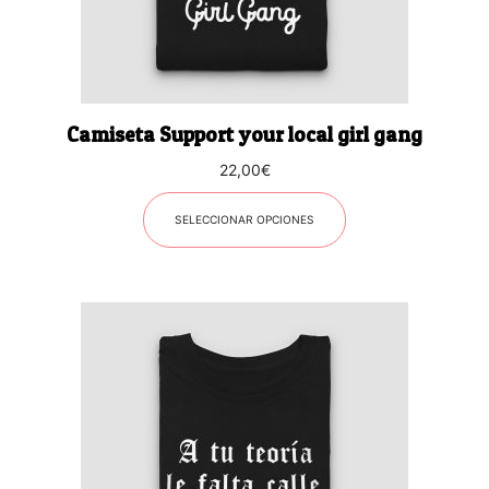
pueden
elegir
en
la
página
Camiseta Support your local girl gang
de
producto
22,00
€
SELECCIONAR OPCIONES
Este
producto
tiene
múltiples
variantes.
Las
opciones