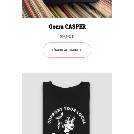
Gorra CASPER
29,90
€
AÑADIR AL CARRITO
Este
producto
tiene
múltiples
variantes.
Las
opciones
se