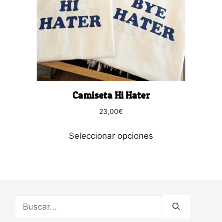
opciones
se
pueden
elegir
en
la
página
Camiseta Hi Hater
de
producto
23,00
€
Seleccionar opciones
Buscar: