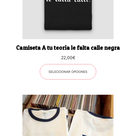
se
pueden
elegir
en
la
página
Camiseta A tu teoría le falta calle negra
de
producto
22,00
€
SELECCIONAR OPCIONES
Este
producto
tiene
múltiples
variantes.
Las