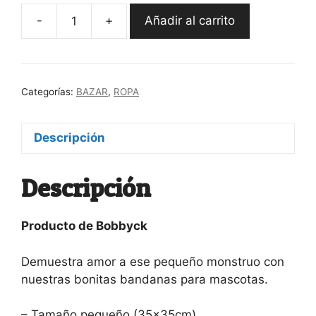
-
+
Añadir al carrito
Pañuelo
para
perros
Lil
Categorías:
BAZAR
,
ROPA
piss
cantidad
Descripción
Descripción
Producto de Bobbyck
Demuestra amor a ese pequeño monstruo con
nuestras bonitas bandanas para mascotas.
– Tamaño pequeño (35x35cm)