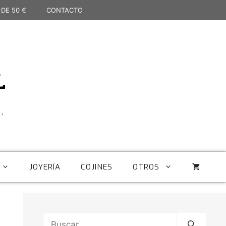
 DE 50 €
CONTACTO
L
,
JOYERÍA
COJINES
OTROS
Buscar: