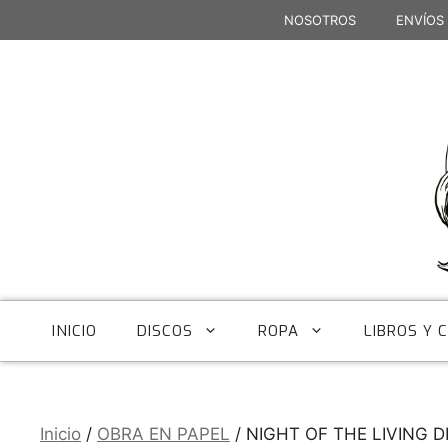
Saltar
NOSOTROS
ENVÍOS
al
contenido
INICIO
DISCOS
ROPA
LIBROS Y 
Inicio
/
OBRA EN PAPEL
/ NIGHT OF THE LIVING DEA