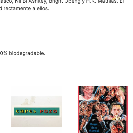
asco, Nii Bi Ashitey, Bright Obeng y H.K. Mathias. El
directamente a ellos.
100% biodegradable.