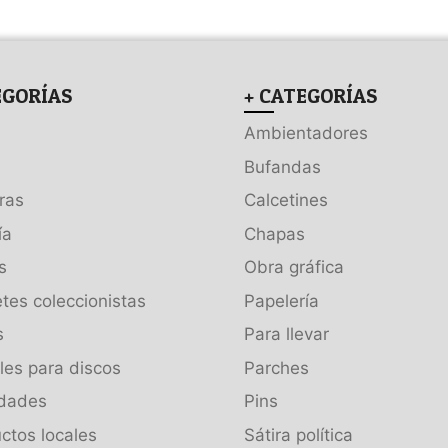
EGORÍAS
+ CATEGORÍAS
Ambientadores
Bufandas
ras
Calcetines
ía
Chapas
s
Obra gráfica
tes coleccionistas
Papelería
s
Para llevar
es para discos
Parches
dades
Pins
ctos locales
Sátira política