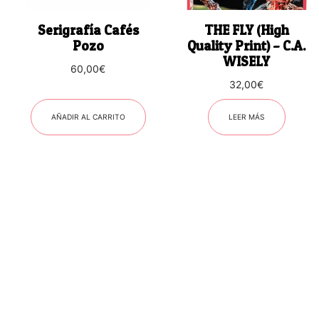
Serigrafía Cafés
THE FLY (High
Pozo
Quality Print) – C.A.
WISELY
60,00
€
32,00
€
AÑADIR AL CARRITO
LEER MÁS