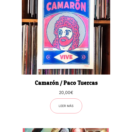
Camarón / Paco Tuercas
20,00
€
LEER MÁS