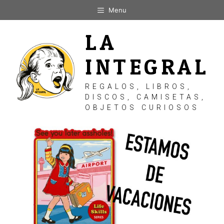
Saltar
Menu
al
contenido
LA
INTEGRAL
REGALOS, LIBROS,
DISCOS, CAMISETAS,
OBJETOS CURIOSOS