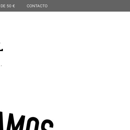
 DE 50 €
CONTACTO
L
,