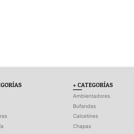
EGORÍAS
+ CATEGORÍAS
Ambientadores
Bufandas
ras
Calcetines
ía
Chapas