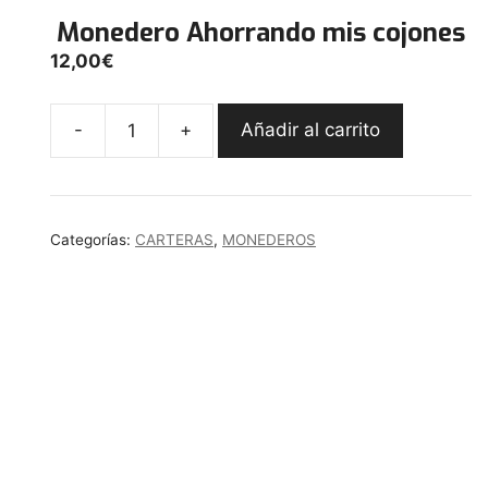
Monedero Ahorrando mis cojones
12,00
€
-
+
Añadir al carrito
Monedero
Ahorrando
mis
cojones
Categorías:
CARTERAS
,
MONEDEROS
cantidad