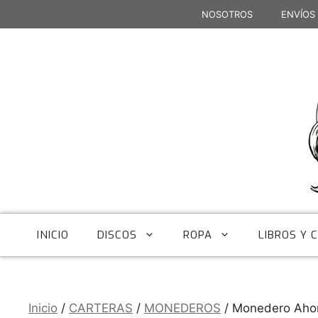
Saltar
NOSOTROS
ENVÍOS
al
contenido
INICIO
DISCOS
ROPA
LIBROS Y 
Inicio
/
CARTERAS
/
MONEDEROS
/ Monedero Ahor