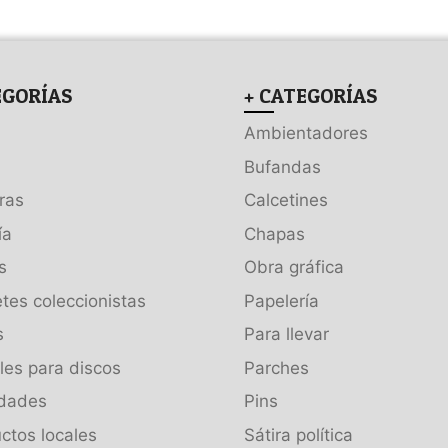
EGORÍAS
+ CATEGORÍAS
Ambientadores
Bufandas
ras
Calcetines
ía
Chapas
s
Obra gráfica
tes coleccionistas
Papelería
s
Para llevar
es para discos
Parches
dades
Pins
ctos locales
Sátira política