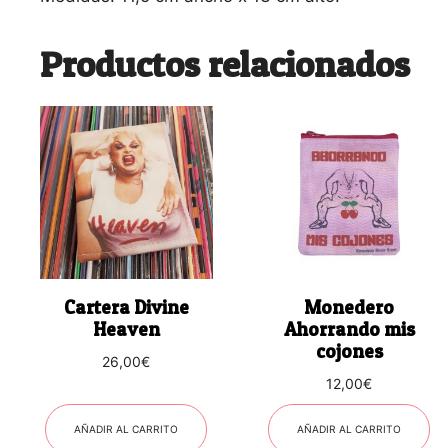
Productos relacionados
Cartera Divine
Monedero
Heaven
Ahorrando mis
cojones
26,00
€
12,00
€
AÑADIR AL CARRITO
AÑADIR AL CARRITO