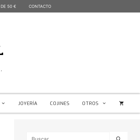
 DE 50 €
CONTACTO
L
,
JOYERÍA
COJINES
OTROS
Buscar: