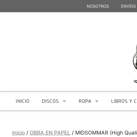
Saltar
NOSOTROS
ENVÍOS
al
contenido
INICIO
DISCOS
ROPA
LIBROS Y 
Inicio
/
OBRA EN PAPEL
/ MIDSOMMAR (High Qualit