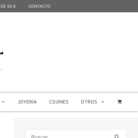
 DE 50 €
CONTACTO
L
,
JOYERÍA
COJINES
OTROS
Buscar: