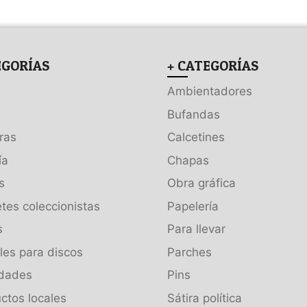
EGORÍAS
+ CATEGORÍAS
Ambientadores
Bufandas
ras
Calcetines
ía
Chapas
s
Obra gráfica
tes coleccionistas
Papelería
s
Para llevar
es para discos
Parches
dades
Pins
ctos locales
Sátira política