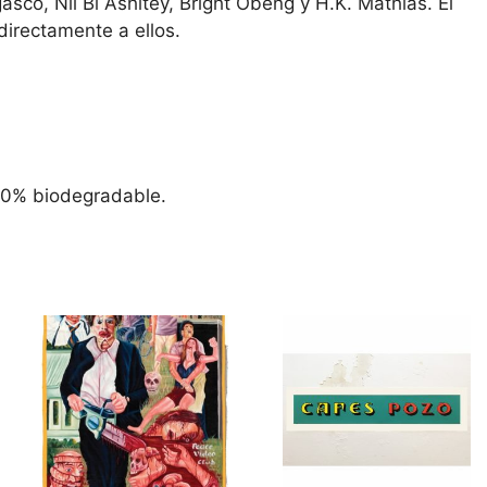
asco, Nii Bi Ashitey, Bright Obeng y H.K. Mathias. El
directamente a ellos.
100% biodegradable.