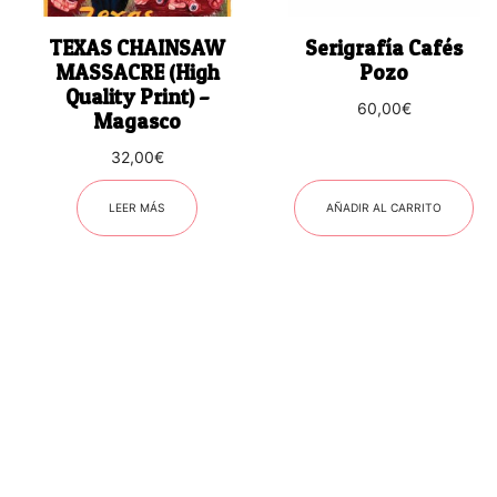
TEXAS CHAINSAW
Serigrafía Cafés
MASSACRE (High
Pozo
Quality Print) –
60,00
€
Magasco
32,00
€
LEER MÁS
AÑADIR AL CARRITO