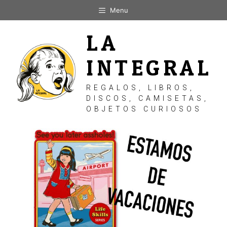
Saltar
Menu
al
contenido
LA
INTEGRAL
REGALOS, LIBROS,
DISCOS, CAMISETAS,
OBJETOS CURIOSOS