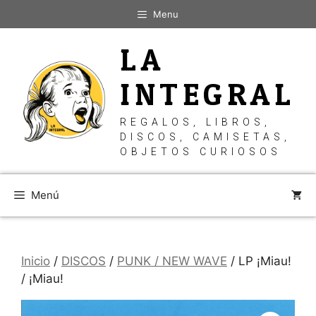
Saltar
Menu
al
contenido
LA
INTEGRAL
REGALOS, LIBROS,
DISCOS, CAMISETAS,
OBJETOS CURIOSOS
Menú
Inicio
/
DISCOS
/
PUNK / NEW WAVE
/ LP ¡Miau!
/ ¡Miau!