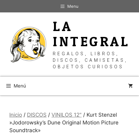
Saltar
Menu
al
contenido
LA
INTEGRAL
REGALOS, LIBROS,
DISCOS, CAMISETAS,
OBJETOS CURIOSOS
Menú
Inicio
/
DISCOS
/
VINILOS 12"
/ Kurt Stenzel
‎»Jodorowsky’s Dune Original Motion Picture
Soundtrack»