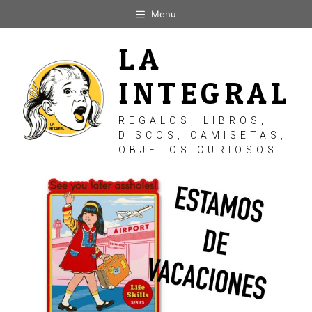
Saltar
Menu
al
contenido
LA
INTEGRAL
REGALOS, LIBROS,
DISCOS, CAMISETAS,
OBJETOS CURIOSOS