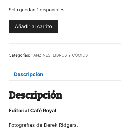
Solo quedan 1 disponibles
Fanzine
Añadir al carrito
Café
Royal
King's
Road
Categorías:
FANZINES
,
LIBROS Y CÓMICS
1981-
85
cantidad
Descripción
Descripción
Editorial Café Royal
Fotografías de Derek Ridgers.