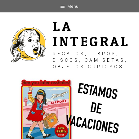
Saltar
Menu
al
contenido
LA
INTEGRAL
REGALOS, LIBROS,
DISCOS, CAMISETAS,
OBJETOS CURIOSOS