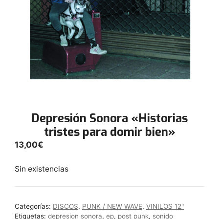
Depresión Sonora «Historias
tristes para domir bien»
13,00
€
Sin existencias
Categorías:
DISCOS
,
PUNK / NEW WAVE
,
VINILOS 12"
Etiquetas:
depresion sonora
,
ep
,
post punk
,
sonido