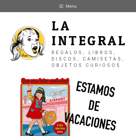
Saltar
Menu
al
contenido
LA
INTEGRAL
REGALOS, LIBROS,
DISCOS, CAMISETAS,
OBJETOS CURIOSOS