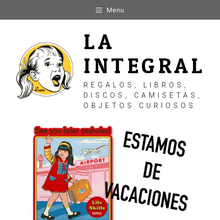
Saltar
Menu
al
contenido
LA
INTEGRAL
REGALOS, LIBROS,
DISCOS, CAMISETAS,
OBJETOS CURIOSOS