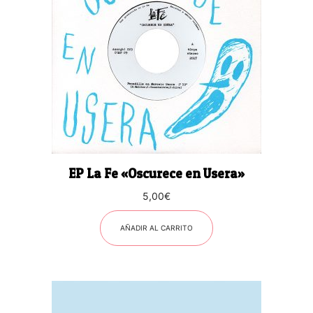
EP La Fe «Oscurece en Usera»
5,00
€
AÑADIR AL CARRITO