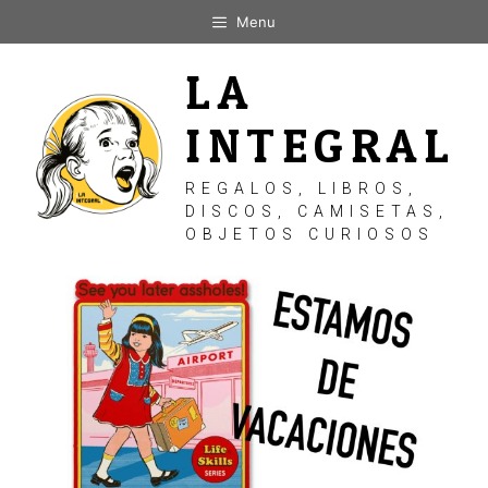
Saltar
Menu
al
contenido
LA
INTEGRAL
REGALOS, LIBROS,
DISCOS, CAMISETAS,
OBJETOS CURIOSOS