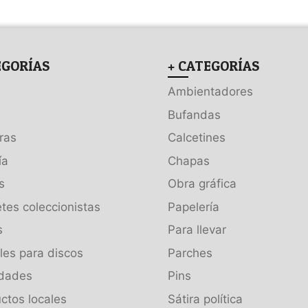
EGORÍAS
+ CATEGORÍAS
Ambientadores
Bufandas
ras
Calcetines
ía
Chapas
s
Obra gráfica
tes coleccionistas
Papelería
s
Para llevar
es para discos
Parches
dades
Pins
ctos locales
Sátira política