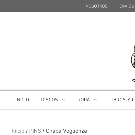
Saltar
NOSOTROS
ENVÍOS
al
contenido
INICIO
DISCOS
ROPA
LIBROS Y 
Inicio
/
PINS
/ Chapa Vegüenza