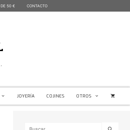
 DE 50 €
CONTACTO
L
,
JOYERÍA
COJINES
OTROS
Buscar: