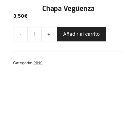
Chapa Vegüenza
3,50
€
-
+
Añadir al carrito
Chapa
Vegüenza
cantidad
Categoría:
PINS