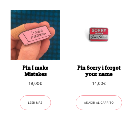
Pin I make
Pin Sorry i forgot
Mistakes
your name
19,00
€
14,00
€
LEER MÁS
AÑADIR AL CARRITO