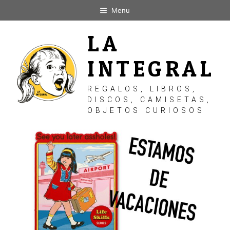
Saltar
Menu
al
contenido
LA
INTEGRAL
REGALOS, LIBROS,
DISCOS, CAMISETAS,
OBJETOS CURIOSOS