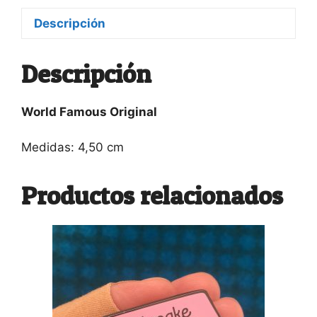
llorando
ahora
Descripción
mismo
cantidad
Descripción
World Famous Original
Medidas: 4,50 cm
Productos relacionados