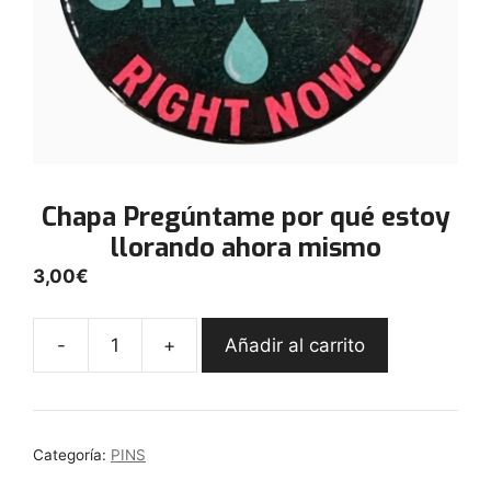
Chapa Pregúntame por qué estoy
llorando ahora mismo
3,00
€
-
+
Añadir al carrito
Chapa
Pregúntame
por
qué
Categoría:
PINS
estoy