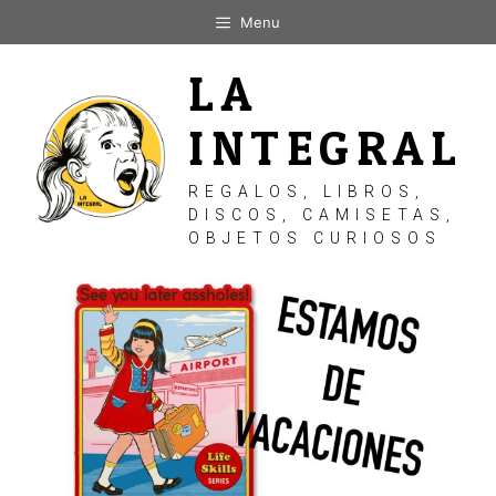
Saltar
Menu
al
contenido
LA
INTEGRAL
REGALOS, LIBROS,
DISCOS, CAMISETAS,
OBJETOS CURIOSOS