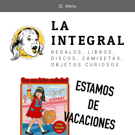
Saltar
Menu
al
contenido
LA
INTEGRAL
REGALOS, LIBROS,
DISCOS, CAMISETAS,
OBJETOS CURIOSOS