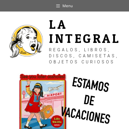
Saltar
Menu
al
contenido
LA
INTEGRAL
REGALOS, LIBROS,
DISCOS, CAMISETAS,
OBJETOS CURIOSOS