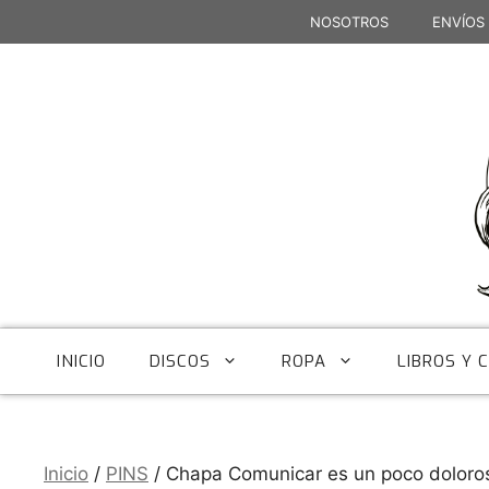
Saltar
NOSOTROS
ENVÍOS
al
contenido
INICIO
DISCOS
ROPA
LIBROS Y 
Inicio
/
PINS
/ Chapa Comunicar es un poco doloro