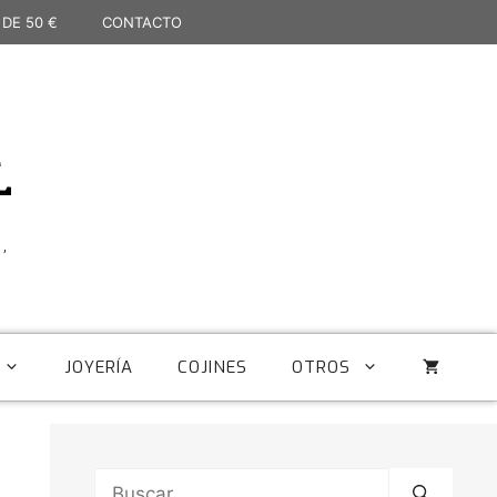
 DE 50 €
CONTACTO
L
,
JOYERÍA
COJINES
OTROS
Buscar: