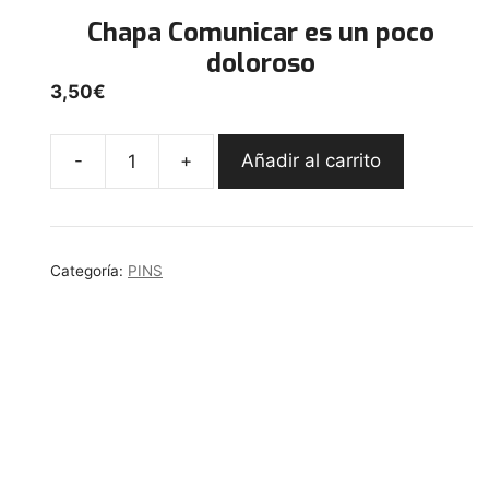
Chapa Comunicar es un poco
doloroso
3,50
€
-
+
Añadir al carrito
Chapa
Comunicar
es
un
Categoría:
PINS
poco
doloroso
cantidad