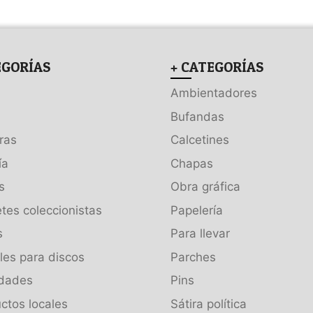
EGORÍAS
+ CATEGORÍAS
Ambientadores
Bufandas
ras
Calcetines
ía
Chapas
s
Obra gráfica
tes coleccionistas
Papelería
s
Para llevar
es para discos
Parches
dades
Pins
ctos locales
Sátira política