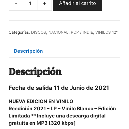
-
+
Añadir al carrito
"Ceremonia"
La
Bien
Querida
Categorías:
DISCOS
,
NACIONAL
,
POP / INDIE
,
VINILOS 12"
LP
Reedición
-
Descripción
RESERVA
cantidad
Descripción
Fecha de salida 11 de Junio de 2021
NUEVA EDICION EN VINILO
Reedición 2021 – LP – Vinilo Blanco – Edición
Limitada **Incluye una descarga digital
gratuita en MP3 [320 kbps]