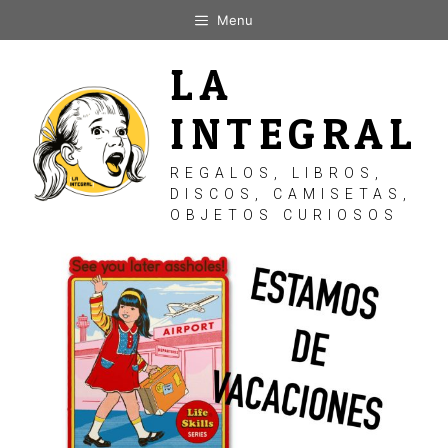
Saltar
Menu
al
contenido
LA
INTEGRAL
REGALOS, LIBROS,
DISCOS, CAMISETAS,
OBJETOS CURIOSOS