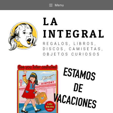
Saltar
Menu
al
contenido
LA
INTEGRAL
REGALOS, LIBROS,
DISCOS, CAMISETAS,
OBJETOS CURIOSOS