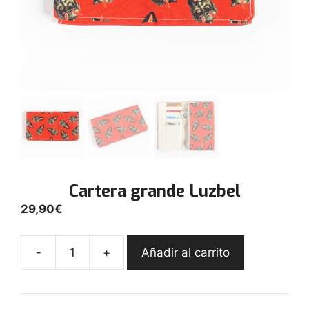
Cartera grande Luzbel
29,90
€
-
+
Añadir al carrito
Cartera
grande
Luzbel