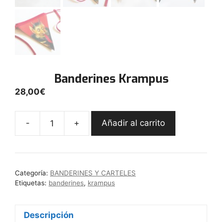
Banderines Krampus
28,00
€
-
+
Añadir al carrito
Banderines
Krampus
cantidad
Categoría:
BANDERINES Y CARTELES
Etiquetas:
banderines
,
krampus
Descripción