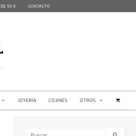
 DE 50 €
CONTACTO
L
,
JOYERÍA
COJINES
OTROS
Buscar: