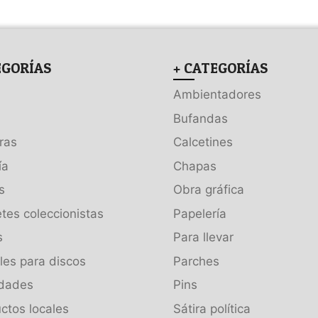
EGORÍAS
+ CATEGORÍAS
Ambientadores
Bufandas
ras
Calcetines
ía
Chapas
s
Obra gráfica
tes coleccionistas
Papelería
s
Para llevar
es para discos
Parches
dades
Pins
ctos locales
Sátira política