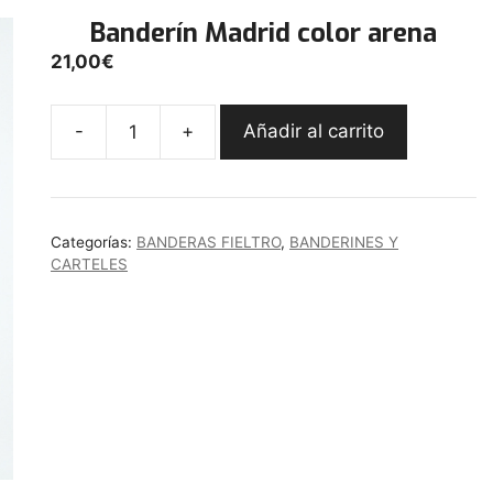
Banderín Madrid color arena
21,00
€
-
+
Añadir al carrito
Banderín
Madrid
color
arena
Categorías:
BANDERAS FIELTRO
,
BANDERINES Y
cantidad
CARTELES