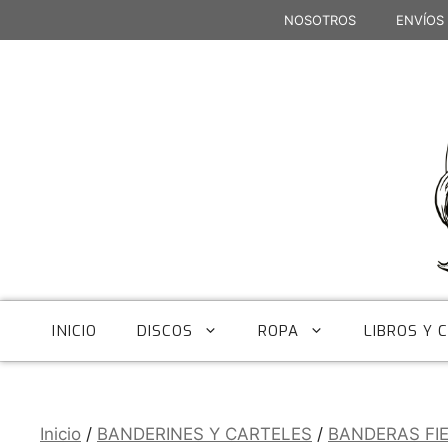
Saltar
NOSOTROS
ENVÍOS
al
contenido
INICIO
DISCOS
ROPA
LIBROS Y 
Inicio
/
BANDERINES Y CARTELES
/
BANDERAS FI