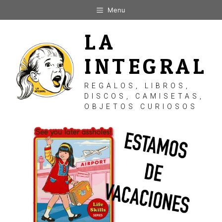
Saltar
Menu
al
contenido
LA
INTEGRAL
REGALOS, LIBROS,
DISCOS, CAMISETAS,
OBJETOS CURIOSOS