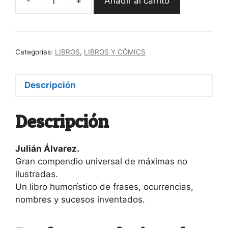
-
+
Añadir al carrito
"Así
habló
Bogavante"
Don
Categorías:
LIBROS
,
LIBROS Y CÓMICS
Julián
cantidad
Descripción
Descripción
Julián Álvarez.
Gran compendio universal de máximas no
ilustradas.
Un libro humorístico de frases, ocurrencias,
nombres y sucesos inventados.