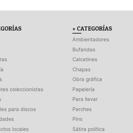
EGORÍAS
+ CATEGORÍAS
Ambientadores
Bufandas
ras
Calcetines
ía
Chapas
s
Obra gráfica
tes coleccionistas
Papelería
s
Para llevar
es para discos
Parches
dades
Pins
ctos locales
Sátira política