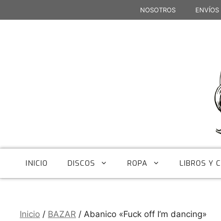
Saltar
NOSOTROS
ENVÍOS
al
contenido
INICIO
DISCOS
ROPA
LIBROS Y 
Inicio
/
BAZAR
/ Abanico «Fuck off I’m dancing»