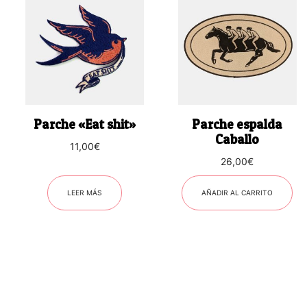
Parche «Eat shit»
Parche espalda
Caballo
11,00
€
26,00
€
LEER MÁS
AÑADIR AL CARRITO