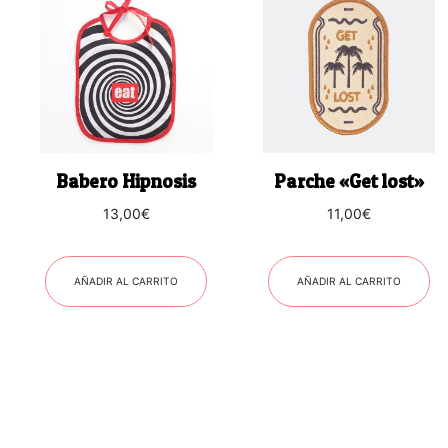
Babero Hipnosis
Parche «Get lost»
13,00
€
11,00
€
AÑADIR AL CARRITO
AÑADIR AL CARRITO