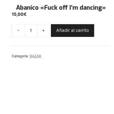
Abanico «Fuck off I’m dancing»
15,00
€
-
+
Añadir al carrito
Abanico
"Fuck
off
I'm
Categoría:
BAZAR
dancing"
cantidad