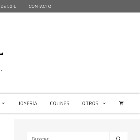
 DE 50 €
CONTACTO
L
,
JOYERÍA
COJINES
OTROS
Buscar: