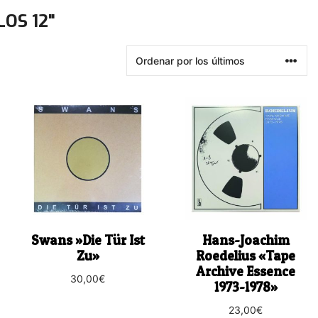
LOS 12"
Swans ‎»Die Tür Ist
Hans-Joachim
Zu»
Roedelius «Tape
Archive Essence
30,00
€
1973-1978»
23,00
€