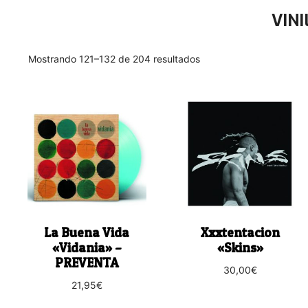
VINI
Ordenado
Mostrando 121–132 de 204 resultados
por
los
últimos
La Buena Vida
Xxxtentacion
«Vidania» –
«Skins»
PREVENTA
30,00
€
21,95
€