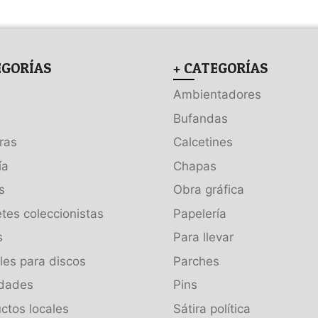
EGORÍAS
+ CATEGORÍAS
Ambientadores
Bufandas
ras
Calcetines
ía
Chapas
s
Obra gráfica
tes coleccionistas
Papelería
s
Para llevar
es para discos
Parches
dades
Pins
ctos locales
Sátira política