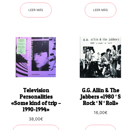
LEER MÁS
LEER MÁS
Television
G.G. Allin & The
Personalities
Jabbers «1980 ‘ S
«Some kind of trip –
Rock ‘ N ‘ Roll»
1990-1994»
16,00
€
38,00
€