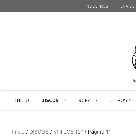
Saltar
NOSOTROS
ENVÍOS
al
contenido
DISCOS
INICIO
ROPA
LIBROS Y 
Inicio
/
DISCOS
/
VINILOS 12"
/ Página 11