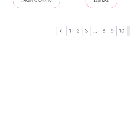
AÑADIR AL CARRITO
LEER MÁS
←
1
2
3
…
8
9
10