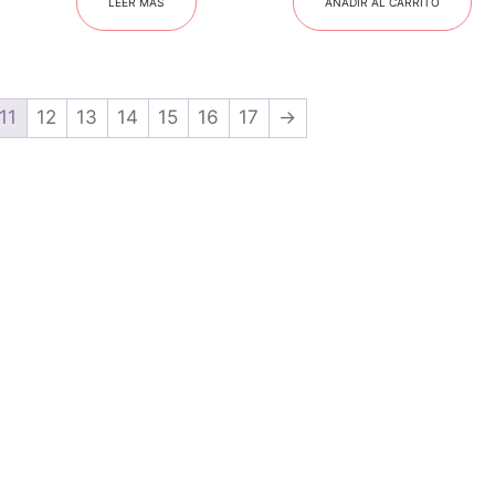
LEER MÁS
AÑADIR AL CARRITO
11
12
13
14
15
16
17
→