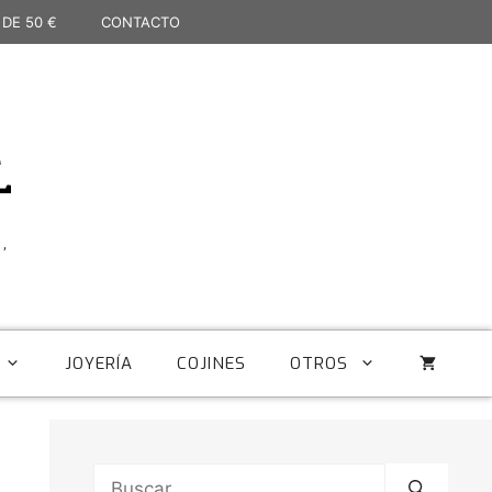
 DE 50 €
CONTACTO
L
,
JOYERÍA
COJINES
OTROS
Buscar: