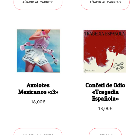
AÑADIR AL CARRITO
AÑADIR AL CARRITO
Axolotes
Confeti de Odio
Mexicanos «:3»
«Tragedia
Española»
18,00
€
18,00
€