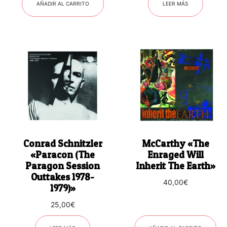
AÑADIR AL CARRITO
LEER MÁS
Conrad Schnitzler
McCarthy «The
«Paracon (The
Enraged Will
Paragon Session
Inherit The Earth»
Outtakes 1978-
40,00
€
1979)»
25,00
€