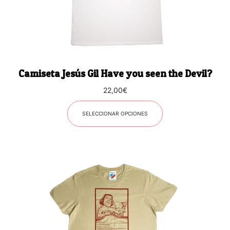
se
pueden
elegir
en
la
página
Camiseta Jesús Gil Have you seen the Devil?
de
producto
22,00
€
SELECCIONAR OPCIONES
Este
producto
tiene
múltiples
variantes.
Las