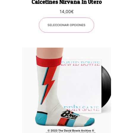
Calcetines Nirvana In Utero
de
producto
14,00
€
SELECCIONAR OPCIONES
Este
producto
tiene
múltiples
variantes.
Las
opciones
se
pueden
elegir
en
la