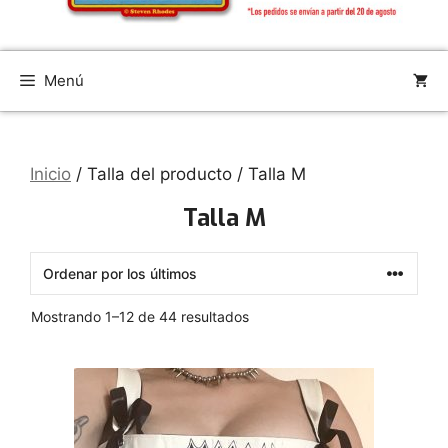
Menú
Inicio
/ Talla del producto / Talla M
Talla M
Ordenado
Mostrando 1–12 de 44 resultados
por
los
Este
últimos
producto
tiene