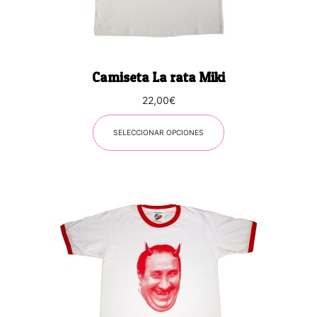
elegir
en
la
página
Camiseta La rata Miki
de
producto
22,00
€
SELECCIONAR OPCIONES
Este
producto
tiene
múltiples
variantes.
Las
opciones