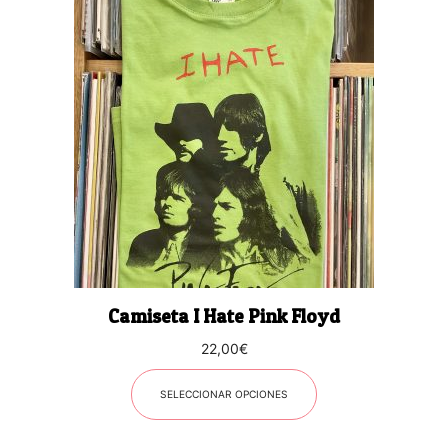
producto
tiene
múltiples
variantes.
Las
opciones
se
pueden
elegir
en
la
página
Camiseta I Hate Pink Floyd
de
producto
22,00
€
SELECCIONAR OPCIONES