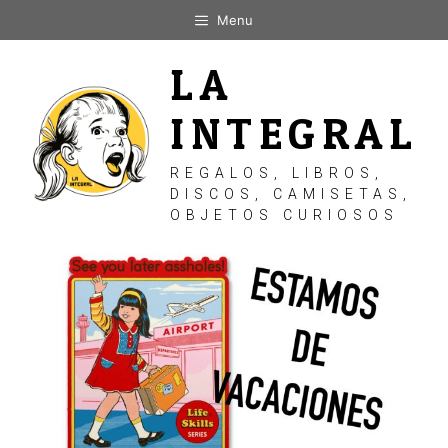
Saltar
Menu
al
contenido
LA
INTEGRAL
REGALOS, LIBROS,
DISCOS, CAMISETAS,
OBJETOS CURIOSOS