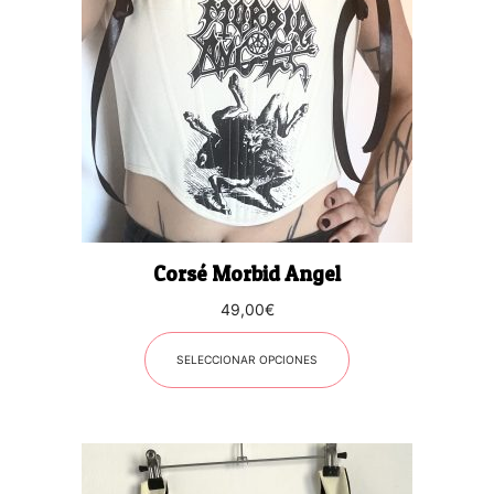
múltiples
variantes.
Las
opciones
se
pueden
elegir
en
la
página
Corsé Morbid Angel
de
producto
49,00
€
SELECCIONAR OPCIONES
Este
producto