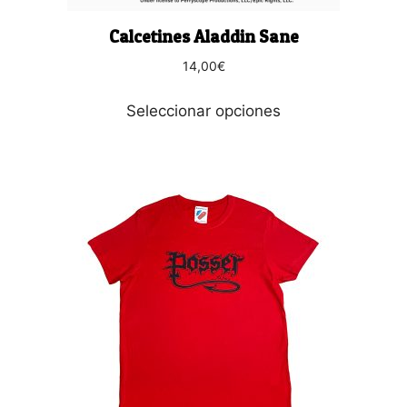
página
Calcetines Aladdin Sane
de
producto
14,00
€
Seleccionar opciones
Este
producto
tiene
múltiples
variantes.
Las
opciones
se
pueden
elegir