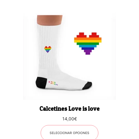
Este
producto
tiene
múltiples
variantes.
Las
opciones
se
pueden
elegir
en
la
página
Calcetines Love is love
de
producto
14,00
€
SELECCIONAR OPCIONES