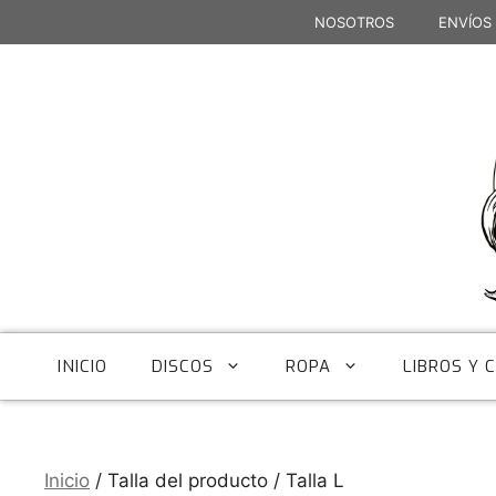
Saltar
NOSOTROS
ENVÍOS
al
contenido
INICIO
DISCOS
ROPA
LIBROS Y 
Inicio
/ Talla del producto / Talla L