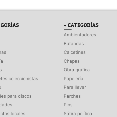
EGORÍAS
+ CATEGORÍAS
Ambientadores
Bufandas
ras
Calcetines
ía
Chapas
s
Obra gráfica
tes coleccionistas
Papelería
s
Para llevar
es para discos
Parches
dades
Pins
ctos locales
Sátira política