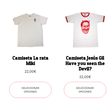
Este
Este
producto
producto
tiene
tiene
múltiples
múltiples
variantes.
variantes.
Las
Las
opciones
opciones
se
se
Camiseta La rata
Camiseta Jesús Gil
pueden
pueden
Miki
Have you seen the
elegir
elegir
Devil?
22,00
€
en
en
22,00
€
la
la
página
página
SELECCIONAR
SELECCIONAR
de
de
OPCIONES
OPCIONES
producto
producto