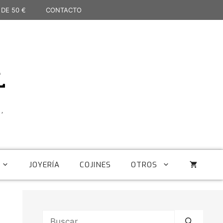
 DE 50 €
CONTACTO
L
,
JOYERÍA
COJINES
OTROS
Buscar: