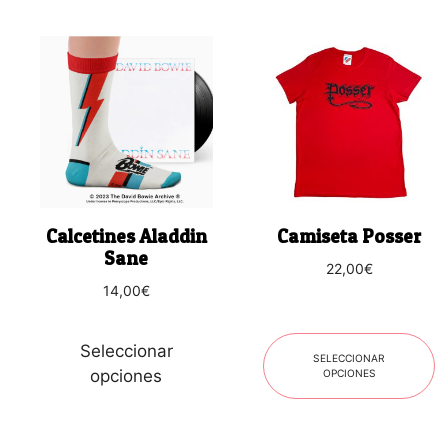
Este
Este
producto
producto
tiene
tiene
múltiples
múltiples
variantes.
variantes.
Las
Las
opciones
opciones
se
se
Calcetines Aladdin
Camiseta Posser
pueden
pueden
Sane
22,00
€
elegir
elegir
14,00
€
en
en
la
la
página
página
Seleccionar
SELECCIONAR
de
de
opciones
OPCIONES
producto
producto