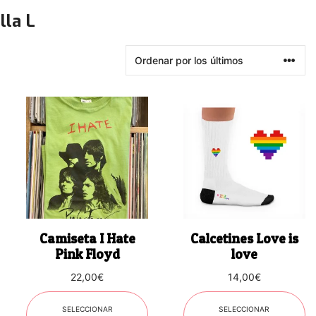
lla L
Este
Este
producto
producto
tiene
tiene
múltiples
múltiples
variantes.
variantes.
Las
Las
opciones
opciones
se
se
Camiseta I Hate
Calcetines Love is
pueden
pueden
Pink Floyd
love
elegir
elegir
22,00
€
14,00
€
en
en
la
la
SELECCIONAR
SELECCIONAR