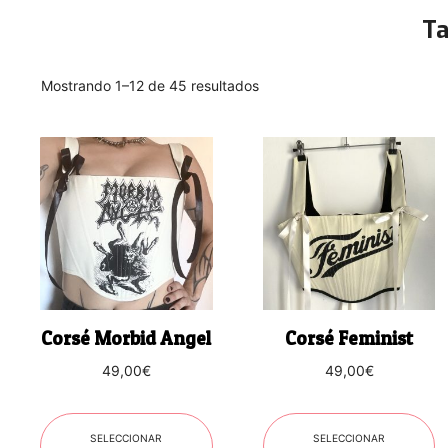
Ta
Ordenado
Mostrando 1–12 de 45 resultados
por
los
Este
Este
últimos
producto
producto
tiene
tiene
múltiples
múltiples
variantes.
variantes.
Las
Las
opciones
opciones
se
se
Corsé Morbid Angel
Corsé Feminist
pueden
pueden
49,00
€
49,00
€
elegir
elegir
en
en
la
la
SELECCIONAR
SELECCIONAR