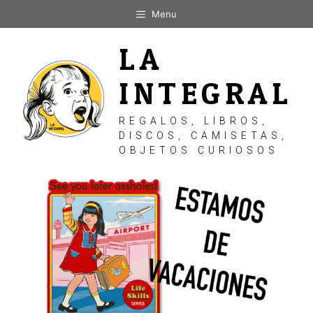
Saltar
Menu
al
contenido
LA
INTEGRAL
REGALOS, LIBROS,
DISCOS, CAMISETAS,
OBJETOS CURIOSOS