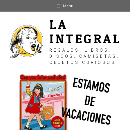
Saltar
Menu
al
contenido
LA
INTEGRAL
REGALOS, LIBROS,
DISCOS, CAMISETAS,
OBJETOS CURIOSOS