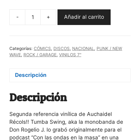
-
+
Añadir al carrito
Tumba
Swing
–
Vinilo
Categorías:
CÓMICS
,
DISCOS
,
NACIONAL
,
PUNK / NEW
7″
WAVE
,
ROCK / GARAGE
,
VINILOS 7"
+
Cómic
Descripción
cantidad
Descripción
Segunda referencia vinílica de Auchaidel
Récols!! Tumba Swing, aka la monobanda de
Don Rogelio J. lo grabó originalmente para el
podcast “Con las ondas en la masa” en una