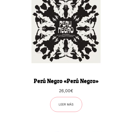
Perú Negro «Perú Negro»
26,00
€
LEER MÁS