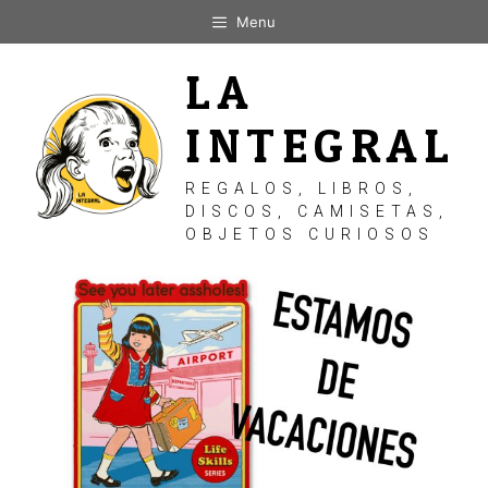
Saltar
Menu
al
contenido
LA
INTEGRAL
REGALOS, LIBROS,
DISCOS, CAMISETAS,
OBJETOS CURIOSOS