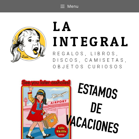
Saltar
Menu
al
contenido
LA
INTEGRAL
REGALOS, LIBROS,
DISCOS, CAMISETAS,
OBJETOS CURIOSOS