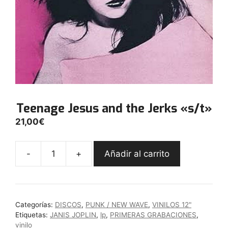
Teenage Jesus and the Jerks «s/t»
21,00
€
-
+
Añadir al carrito
Teenage
Jesus
and
the
Categorías:
DISCOS
,
PUNK / NEW WAVE
,
VINILOS 12"
Jerks
Etiquetas:
JANIS JOPLIN
,
lp
,
PRIMERAS GRABACIONES
,
"s/t"
vinilo