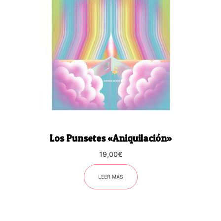
Los Punsetes «Aniquilación»
19,00
€
LEER MÁS