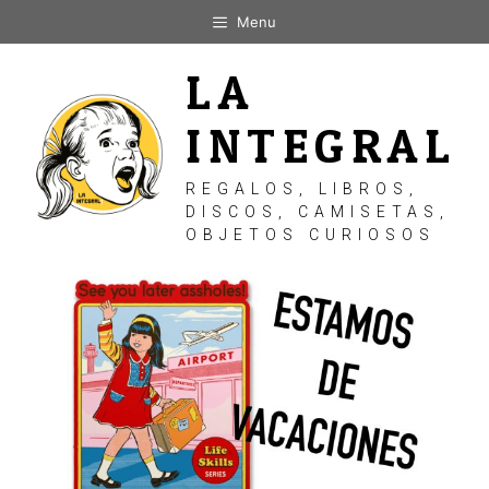
Saltar
Menu
al
contenido
LA
INTEGRAL
REGALOS, LIBROS,
DISCOS, CAMISETAS,
OBJETOS CURIOSOS