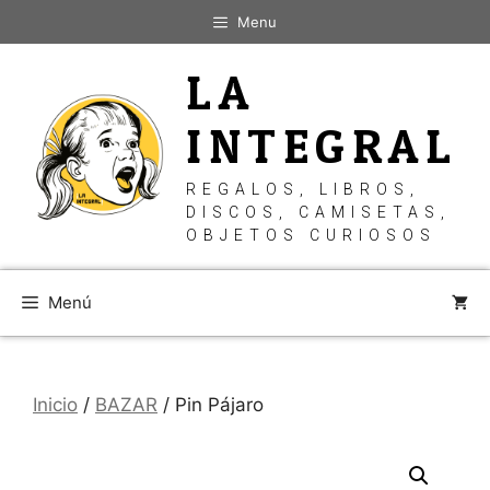
Saltar
Menu
al
contenido
LA
INTEGRAL
REGALOS, LIBROS,
DISCOS, CAMISETAS,
OBJETOS CURIOSOS
Menú
Inicio
/
BAZAR
/ Pin Pájaro